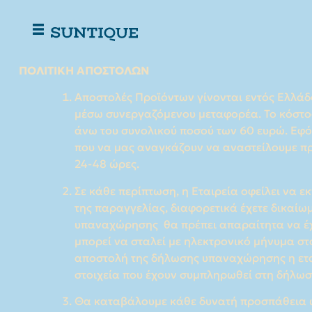
ακραίων καιρικών φαινομένων ή απεργιών κ
παραγγελιάς σας. (δ) Σε περίπτωση που είν
παρουσιαστεί κάποιο πρόβλημα στην παραγγελ
καταχωρήσει δεν είναι σωστά ή ενημερωμέν
HOT PRODUCTS
CONTACT US
SUBSCRIBE TO OUR NEWSLETTER
SUBSCRIBE
Return Policy
Payment Methods
Terms of Use
Shipping
Privacy policy