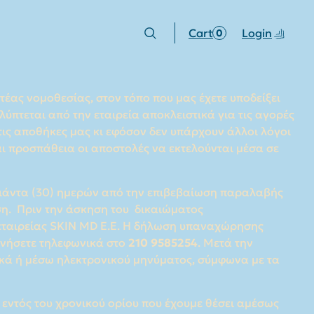
ι να επηρεάσει την μεταφορά και παράδοση της
ομείου (e-mail) επικοινωνία μαζί σας (εάν
πληρωμή του) επειδή λ.χ. τα στοιχεία σας που έχετε
 που αφορούν την εταιρεία ταχυμεταφορών.
SOCIAL
PAYMENT METHODS