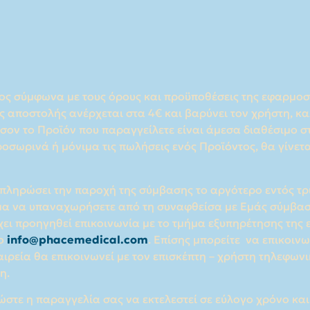
αθώς και σε κάθε περίπτωση ανωτέρας βίας, που δύνατα
αι αδύνατη η τηλεφωνική ή/και η μέσω ηλεκτρονικού ταχυδρ
ία σας, είτε σε σχέση με το Προϊόν είτε σε σχέση με την 
α. (ε) Σε περίπτωση καθυστέρησης παράδοσης για λόγους