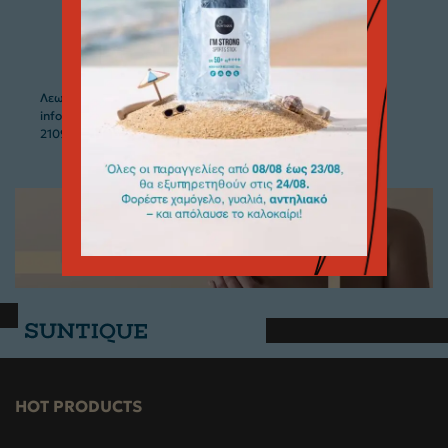
Submit
Λεωφόρος Αμφιθέας & Ερμιόνης 8, Παλαιό Φάληρο 175 64
info@phacemedical.com
2109585254
HOT PRODUCTS
CONTACT US